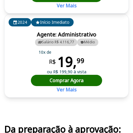
Ver Mais
2024
Início Imediato
Agente: Administrativo
Salário R$ 4.116,77
Médio
10x de
19,
99
R$
ou R$ 199,90 à vista
Comprar Agora
Ver Mais
Cursos em destaque para passar no concurso
Da preparação à aprovação: