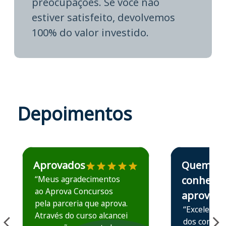
preocupações. Se você não
estiver satisfeito, devolvemos
100% do valor investido.
Depoimentos
Estudante José recomenda o Aprova Concursos em depoime
Estudante Elais
Aprovados
Quem
“Meus agradecimentos
conhece,
ao Aprova Concursos
aprova
pela parceria que aprova.
“Excelente 
Através do curso alcancei
dos conteú