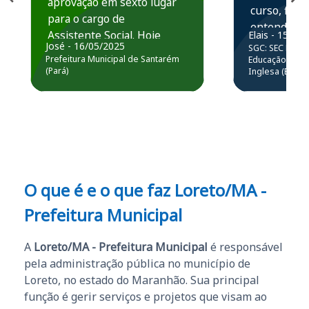
aprovação em sexto lugar
curso, ficou
para o cargo de
entender e
Assistente Social. Hoje
Elais - 15/07
prática atr
José - 16/05/2025
SGC: SEC BA - 
estou atuando na
resolução 
Prefeitura Municipal de Santarém
Educação Básic
Prefeitura de Santarém.
(Pará)
Inglesa (Edital
questões.”
Obrigado ao professores
e ao APROVA!”
O que é e o que faz Loreto/MA -
Prefeitura Municipal
A
Loreto/MA - Prefeitura Municipal
é responsável
pela administração pública no município de
Loreto, no estado do Maranhão. Sua principal
função é gerir serviços e projetos que visam ao