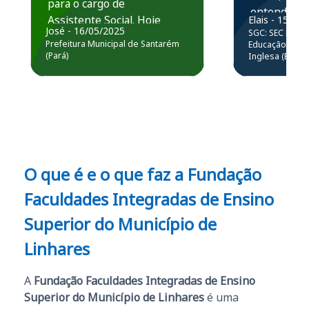
para o cargo de
entender e
Assistente Social. Hoje
Elais - 15/07
prática atr
José - 16/05/2025
SGC: SEC BA - 
estou atuando na
resolução 
Prefeitura Municipal de Santarém
Educação Básic
Prefeitura de Santarém.
(Pará)
Inglesa (Edital
questões.”
Obrigado ao professores
e ao APROVA!”
O que é e o que faz a Fundação
Faculdades Integradas de Ensino
Superior do Município de
Linhares
A
Fundação Faculdades Integradas de Ensino
Superior do Município de Linhares
é uma