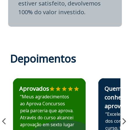
estiver satisfeito, devolvemos
100% do valor investido.
Depoimentos
Estudante José recomenda o Aprova Concursos em depoime
Estudante Elais
Aprovados
Quem
“Meus agradecimentos
conhece,
ao Aprova Concursos
aprova
pela parceria que aprova.
“Excelente 
Através do curso alcancei
dos conteú
aprovação em sexto lugar
curso, ficou