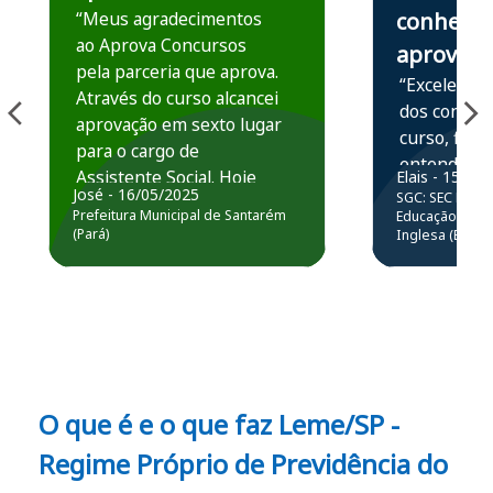
“Meus agradecimentos
conhece,
ao Aprova Concursos
aprova
pela parceria que aprova.
“Excelente 
Através do curso alcancei
dos conteú
aprovação em sexto lugar
curso, ficou
para o cargo de
entender e
Assistente Social. Hoje
Elais - 15/07
prática atr
José - 16/05/2025
SGC: SEC BA - 
estou atuando na
resolução 
Prefeitura Municipal de Santarém
Educação Básic
Prefeitura de Santarém.
(Pará)
Inglesa (Edital
questões.”
Obrigado ao professores
e ao APROVA!”
O que é e o que faz Leme/SP -
Regime Próprio de Previdência do