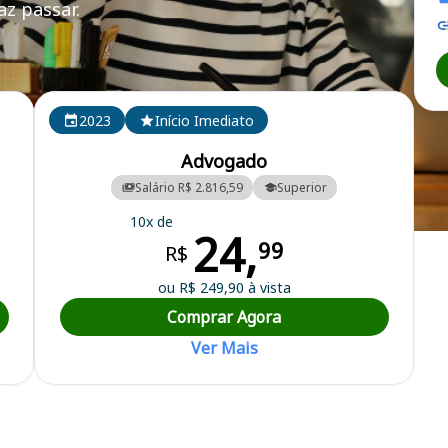
z passar.
2023
Início Imediato
Advogado
Salário R$ 2.816,59
Superior
10x de
24,
99
R$
ou R$ 249,90 à vista
Comprar Agora
Ver Mais