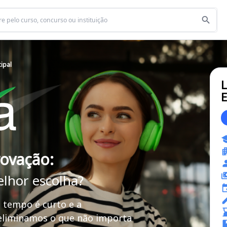
ipal
L
E
rovação:
elhor escolha?
 tempo é curto e a
 eliminamos o que não importa