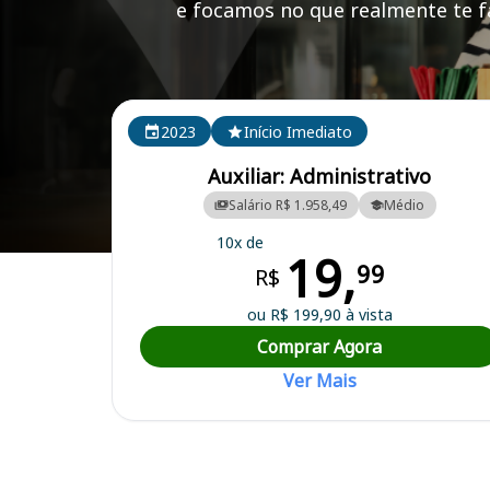
e focamos no que realmente te fa
Cursos em destaque para passar no concurso
2023
Início Imediato
Auxiliar: Administrativo
Salário R$ 1.958,49
Médio
10x de
19,
Curso Preparatório para o Concurso Lavras/MG - Câmara Municipal
99
R$
ou R$ 199,90 à vista
Comprar Agora
Ver Mais