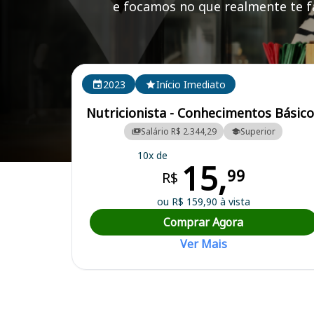
e focamos no que realmente te fa
Cursos em destaque para passar no concurso
2023
Início Imediato
Nutricionista - Conhecimentos Básic
Salário R$ 2.344,29
Superior
10x de
15,
Curso Preparatório para o Concurso Juruaia/MG - Prefeitura Municip
99
R$
ou R$ 159,90 à vista
Comprar Agora
Ver Mais