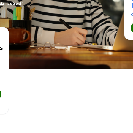
z passar.
os
al