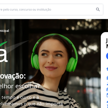
nicipal
rovação:
elhor escolha?
 tempo é curto e a
 eliminamos o que não importa