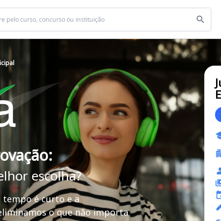
cipal
J
E
rovação:
elhor escolha?
 tempo é curto e a
 eliminamos o que não importa