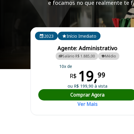
e focamos no que realmente te fa
Cursos em destaque para passar no concurso
2023
Início Imediato
Agente: Administrativo
Salário R$ 1.885,00
Médio
10x de
19,
Curso Preparatório para o Concurso Juquitiba/SP - Câmara Municipal
99
R$
ou R$ 199,90 à vista
Comprar Agora
Ver Mais