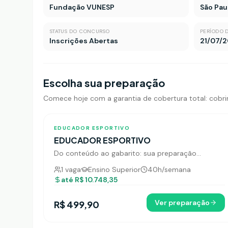
Fundação VUNESP
São Pau
STATUS DO CONCURSO
PERÍODO 
Inscrições Abertas
21/07/2
Escolha sua preparação
Comece hoje com a garantia de cobertura total: cobrim
158
tópicos
EDUCADOR ESPORTIVO
EDUCADOR ESPORTIVO
Do conteúdo ao gabarito: sua preparação
adaptativa para Educador Esportivo em Jundiaí.
1
vaga
Ensino Superior
40
h/semana
até
R$ 10.748,35
Ver preparação
R$ 499,90