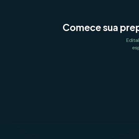
Comece sua prep
Edita
es