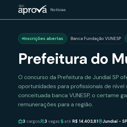
Notícias
Inscrições abertas
Banca
Fundação VUNESP
Prefeitura do M
O concurso da Prefeitura de Jundiaí SP o
oportunidades para profissionais de nível
conceituada banca VUNESP, o certame gar
remunerações para a região.
3
cargos
3
vagas
até
R$ 14.403,81
Jundiaí - S