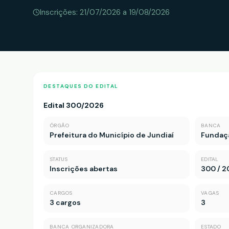
Inscrições:
21/07/2026
a 19/08/2026
DESTAQUES DO EDITAL
Edital 300/2026
ÓRGÃO
BANCA
Prefeitura do Município de Jundiaí
Fundaç
STATUS
EDITAL
Inscrições abertas
300 / 2
CARGOS
VAGAS
3 cargos
3
BANCA ORGANIZADORA
ESTADO