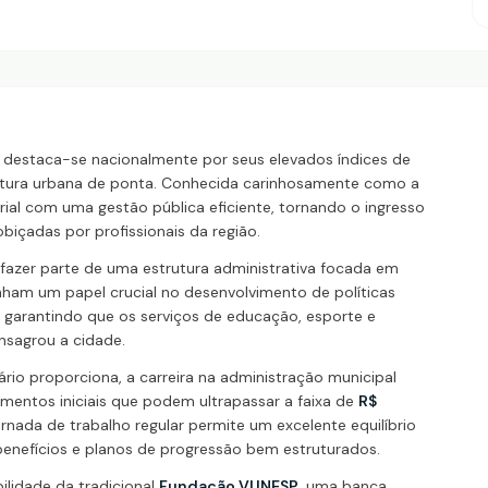
o, destaca-se nacionalmente por seus elevados índices de
trutura urbana de ponta. Conhecida carinhosamente como a
rial com uma gestão pública eficiente, tornando o ingresso
içadas por profissionais da região.
ca fazer parte de uma estrutura administrativa focada em
ham um papel crucial no desenvolvimento de políticas
 garantindo que os serviços de educação, esporte e
nsagrou a cidade.
ário proporciona, a carreira na administração municipal
mentos iniciais que podem ultrapassar a faixa de
R$
nada de trabalho regular permite um excelente equilíbrio
benefícios e planos de progressão bem estruturados.
ilidade da tradicional
Fundação VUNESP
, uma banca