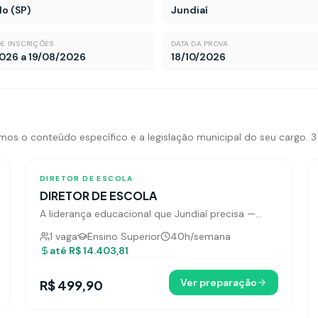
lo (SP)
Jundiaí
DE INSCRIÇÕES
DATA DA PROVA
026 a 19/08/2026
18/10/2026
os o conteúdo específico e a legislação municipal do seu cargo. 3
178
tópicos
DIRETOR DE ESCOLA
DIRETOR DE ESCOLA
A liderança educacional que Jundiaí precisa —
conquiste sua vaga de Diretor de Escola.
1
vaga
Ensino Superior
40
h/semana
até
R$ 14.403,81
Ver preparação
R$ 499,90