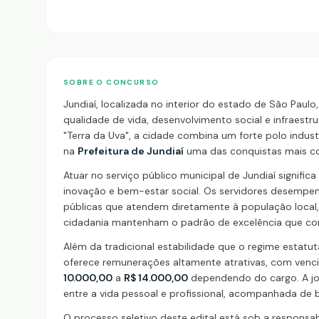
SOBRE O CONCURSO
Jundiaí, localizada no interior do estado de São Paul
qualidade de vida, desenvolvimento social e infraes
"Terra da Uva", a cidade combina um forte polo indust
na
Prefeitura de Jundiaí
uma das conquistas mais cob
Atuar no serviço público municipal de Jundiaí signifi
inovação e bem-estar social. Os servidores desempen
públicas que atendem diretamente à população local,
cidadania mantenham o padrão de excelência que co
Além da tradicional estabilidade que o regime estatut
oferece remunerações altamente atrativas, com venci
10.000,00
a
R$ 14.000,00
dependendo do cargo. A jor
entre a vida pessoal e profissional, acompanhada de 
O processo seletivo deste edital está sob a responsab