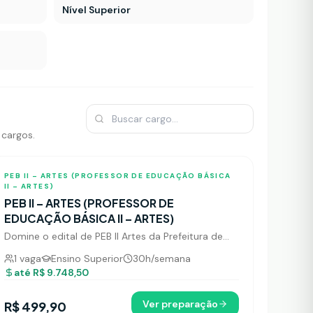
Nível Superior
 cargos.
103
tópicos
PEB II – ARTES (PROFESSOR DE EDUCAÇÃO BÁSICA
II – ARTES)
PEB II – ARTES (PROFESSOR DE
EDUCAÇÃO BÁSICA II – ARTES)
Domine o edital de PEB II Artes da Prefeitura de
Jundiaí e conquiste um salário de R$ 9.748,50.
1
vaga
Ensino Superior
30
h/semana
até
R$ 9.748,50
Ver preparação
R$ 499,90