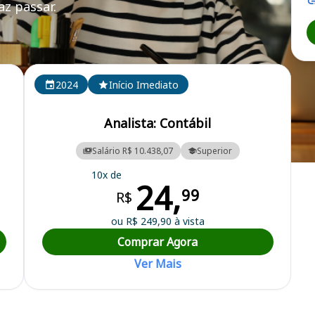
z passar.
2024
Início Imediato
Analista: Contábil
Salário R$ 10.438,07
Superior
Esgoto de Jundiaí
10x de
24,
99
R$
ou R$ 249,90 à vista
Comprar Agora
Ver Mais