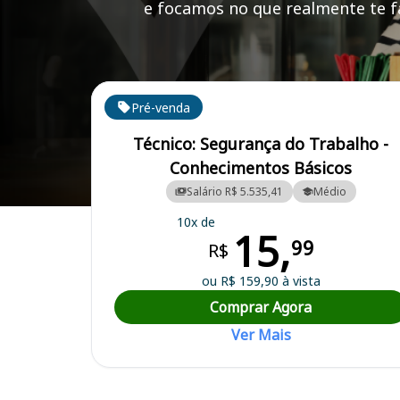
e focamos no que realmente te fa
Cursos em destaque para passar no concurso DAE
Pré-venda
Técnico: Segurança do Trabalho -
Conhecimentos Básicos
Salário R$ 5.535,41
Médio
Curso Preparatório para o Concurso DAE - Departamento de Água e 
10x de
15,
99
R$
ou R$ 159,90 à vista
Comprar Agora
Ver Mais