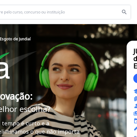
sgoto de Jundiaí
d
E
rovação:
elhor escolha?
 tempo é curto e a
 eliminamos o que não importa