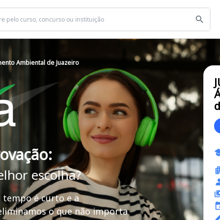
ento Ambiental de Juazeiro
J
Á
d
rovação:
elhor escolha?
 tempo é curto e a
 eliminamos o que não importa