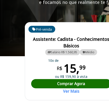
e focamos no que realmente te fa
Cursos em destaque para passar no concurso SAAE
Pré-venda
Assistente: Cadista - Conhecimento
Básicos
Salário R$ 1.560,95
Médio
Curso Preparatório para o Concurso SAAE - Serviço de Água e Sane
10x de
15,
99
R$
ou R$ 159,90 à vista
Comprar Agora
Ver Mais