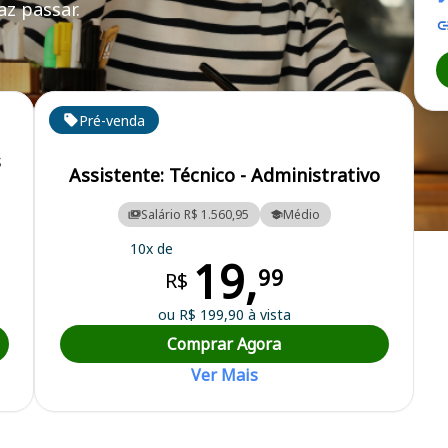
z passar.
Pré-venda
s
Assistente: Técnico - Administrativo
Salário R$ 1.560,95
Médio
amento Ambiental de Juazeiro
10x de
19,
99
R$
ou R$ 199,90 à vista
Comprar Agora
Ver Mais