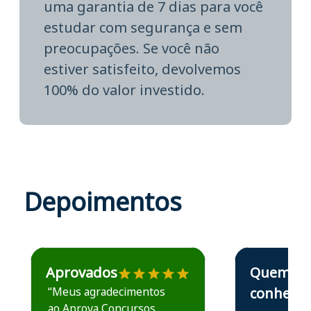
uma garantia de 7 dias para você
estudar com segurança e sem
preocupações. Se você não
estiver satisfeito, devolvemos
100% do valor investido.
Depoimentos
Estudante José recomenda o Aprova Concursos em depoime
Estudante Elais
Aprovados
Quem
“Meus agradecimentos
conhece,
ao Aprova Concursos