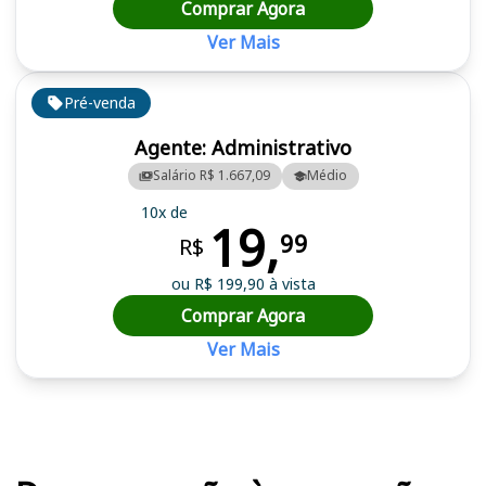
Comprar Agora
Ver Mais
Pré-venda
Agente: Administrativo
Salário R$ 1.667,09
Médio
10x de
19,
99
R$
ou R$ 199,90 à vista
Comprar Agora
Ver Mais
Cursos em destaque para passar no concurso SP