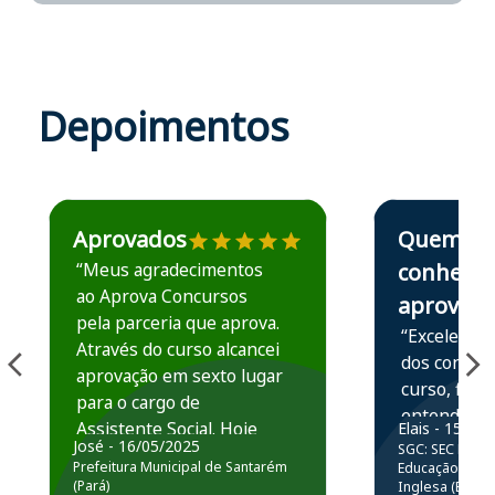
Depoimentos
Estudante José recomenda o Aprova Concursos em depoime
Estudante Elais
Aprovados
Quem
“Meus agradecimentos
conhece,
ao Aprova Concursos
aprova
pela parceria que aprova.
“Excelente 
Através do curso alcancei
dos conteú
aprovação em sexto lugar
curso, ficou
para o cargo de
entender e
Assistente Social. Hoje
Elais - 15/07
prática atr
José - 16/05/2025
SGC: SEC BA - 
estou atuando na
resolução 
Prefeitura Municipal de Santarém
Educação Básic
Prefeitura de Santarém.
(Pará)
Inglesa (Edital