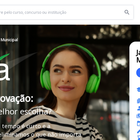
 Municipal
J
M
rovação:
elhor escolha?
 tempo é curto e a
 eliminamos o que não importa