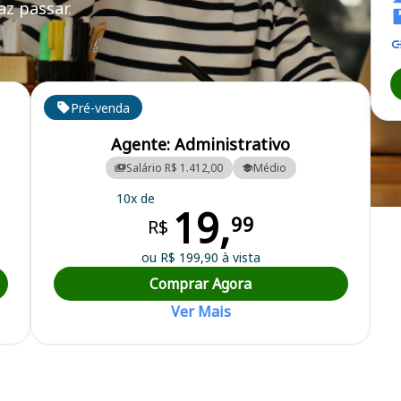
z passar.
Pré-venda
Agente: Administrativo
Salário R$ 1.412,00
Médio
10x de
19,
cipal
99
R$
ou R$ 199,90 à vista
Comprar Agora
Ver Mais