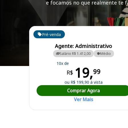
e focamos no que realmente te fa
Cursos em destaque para passar no concurso
Pré-venda
Agente: Administrativo
Salário R$ 1.412,00
Médio
10x de
19,
Curso Preparatório para o Concurso Jaguaruana/CE - Prefeitura Muni
99
R$
ou R$ 199,90 à vista
Comprar Agora
Ver Mais