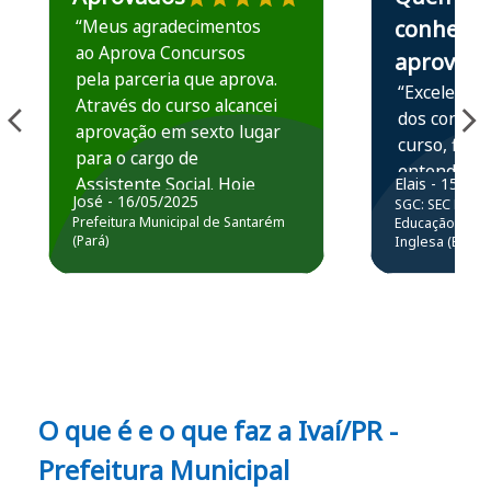
“Meus agradecimentos
conhece,
ao Aprova Concursos
aprova
pela parceria que aprova.
“Excelente 
Através do curso alcancei
dos conteú
aprovação em sexto lugar
curso, ficou
para o cargo de
entender e
Assistente Social. Hoje
Elais - 15/07
prática atr
José - 16/05/2025
SGC: SEC BA - 
estou atuando na
resolução 
Prefeitura Municipal de Santarém
Educação Básic
Prefeitura de Santarém.
(Pará)
Inglesa (Edital
questões.”
Obrigado ao professores
e ao APROVA!”
O que é e o que faz a
Ivaí/PR -
Prefeitura Municipal