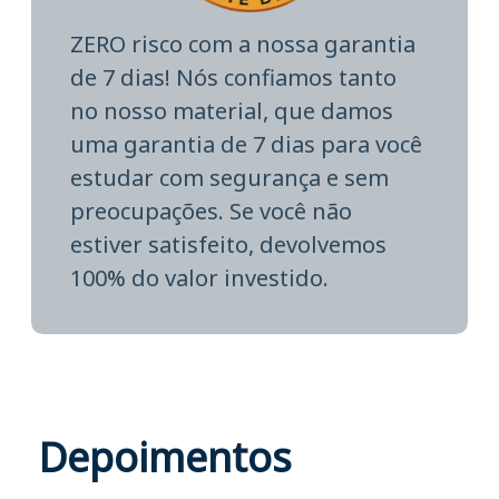
ZERO risco com a nossa garantia
de 7 dias! Nós confiamos tanto
no nosso material, que damos
uma garantia de 7 dias para você
estudar com segurança e sem
preocupações. Se você não
estiver satisfeito, devolvemos
100% do valor investido.
Depoimentos