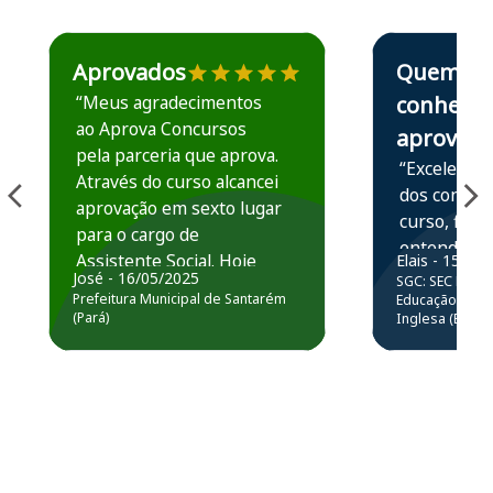
Estudante José recomenda o Aprova Concursos em depoime
Estudante Elais
Aprovados
Quem
“Meus agradecimentos
conhece,
ao Aprova Concursos
aprova
pela parceria que aprova.
“Excelente 
Através do curso alcancei
dos conteú
aprovação em sexto lugar
curso, ficou
para o cargo de
entender e
Assistente Social. Hoje
Elais - 15/07
prática atr
José - 16/05/2025
SGC: SEC BA - 
estou atuando na
resolução 
Prefeitura Municipal de Santarém
Educação Básic
Prefeitura de Santarém.
(Pará)
Inglesa (Edital
questões.”
Obrigado ao professores
e ao APROVA!”