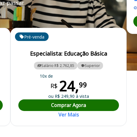
z passar.
Pré-venda
Especialista: Educação Básica
Salário R$ 2.762,85
Superior
ipal
10x de
24,
99
R$
ou R$ 249,90 à vista
Comprar Agora
Ver Mais