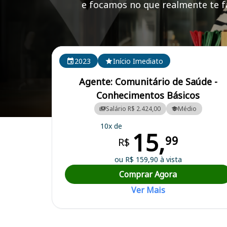
e focamos no que realmente te fa
Cursos em destaque para passar no concurso
2023
Início Imediato
Agente: Comunitário de Saúde -
Conhecimentos Básicos
Salário R$ 2.424,00
Médio
Curso Preparatório para o Concurso Ituiutaba/MG - Prefeitura Munic
10x de
15,
99
R$
ou R$ 159,90 à vista
Comprar Agora
Ver Mais