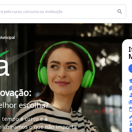
Municipal
I
M
rovação:
elhor escolha?
 tempo é curto e a
 eliminamos o que não importa