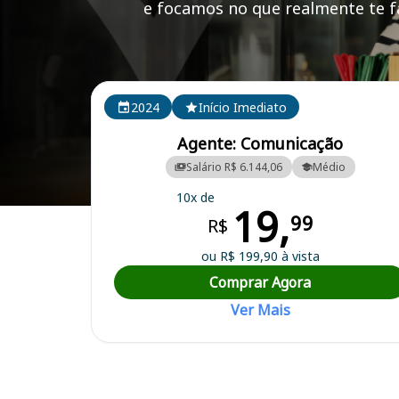
e focamos no que realmente te fa
Cursos em destaque para passar no concurso SP
2024
Início Imediato
Agente: Comunicação
Salário R$ 6.144,06
Médio
10x de
19,
Curso Preparatório para o Concurso SP - Itu/SP - Câmara Municipal
99
R$
ou R$ 199,90 à vista
Comprar Agora
Ver Mais