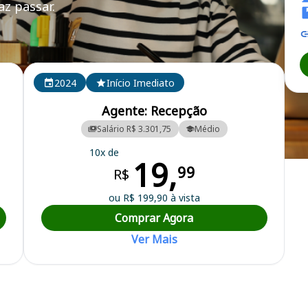
z passar.
2024
Início Imediato
Agente: Recepção
Salário R$ 3.301,75
Médio
10x de
19,
99
R$
ou R$ 199,90 à vista
Comprar Agora
Ver Mais