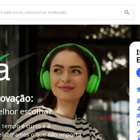
I
E
rovação:
elhor escolha?
 tempo é curto e a
 eliminamos o que não importa