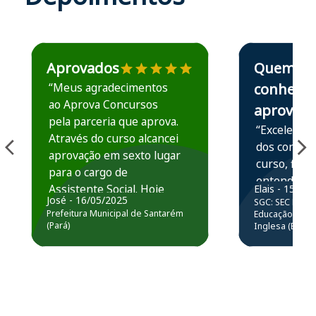
Estudante José recomenda o Aprova Concursos em depoime
Estudante Elais
Aprovados
Quem
“Meus agradecimentos
conhece,
ao Aprova Concursos
aprova
pela parceria que aprova.
“Excelente 
Através do curso alcancei
dos conteú
aprovação em sexto lugar
curso, ficou
para o cargo de
entender e
Assistente Social. Hoje
Elais - 15/07
prática atr
José - 16/05/2025
SGC: SEC BA - 
estou atuando na
resolução 
Prefeitura Municipal de Santarém
Educação Básic
Prefeitura de Santarém.
(Pará)
Inglesa (Edital
questões.”
Obrigado ao professores
e ao APROVA!”