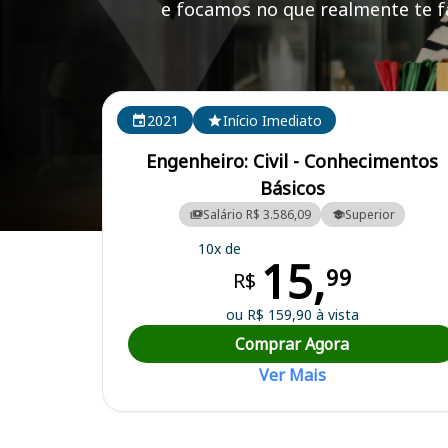
e focamos no que realmente te fa
Cursos em destaque para passar no concurso
2021
Início Imediato
Engenheiro: Civil - Conhecimentos
Básicos
Salário R$ 3.586,09
Superior
Curso Preparatório para o Concurso Itapejara d Oeste/PR - Prefeitu
10x de
15,
99
R$
ou R$ 159,90 à vista
Comprar Agora
Ver Mais