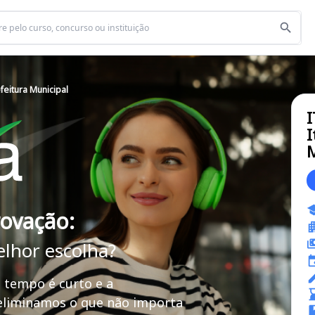
feitura Municipal
I
I
M
rovação:
elhor escolha?
 tempo é curto e a
 eliminamos o que não importa