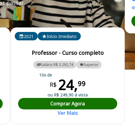
z passar.
2021
Início Imediato
Professor - Curso completo
Salário R$ 3.292,74
Superior
ra Municipal
10x de
24,
99
R$
ou R$ 249,90 à vista
Comprar Agora
Ver Mais