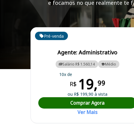
e focamos no que realmente te fa
Cursos em destaque para passar no concurso
Pré-venda
Agente: Administrativo
Salário R$ 1.560,14
Médio
Curso Preparatório para o Concurso Itamogi/MG - Prefeitura Munici
10x de
19,
99
R$
ou R$ 199,90 à vista
Comprar Agora
Ver Mais