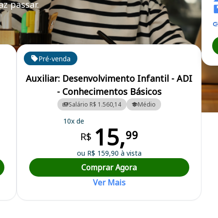
z passar.
Pré-venda
Auxiliar: Desenvolvimento Infantil - ADI
- Conhecimentos Básicos
Salário R$ 1.560,14
Médio
pal
10x de
15,
99
R$
ou R$ 159,90 à vista
Comprar Agora
Ver Mais