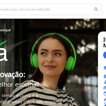
unicipal
I
M
rovação:
elhor escolha?
 tempo é curto e a
 eliminamos o que não importa