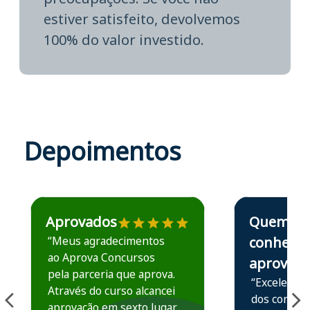
estiver satisfeito, devolvemos
100% do valor investido.
Depoimentos
Estudante José recomenda o Aprova Concursos em depoime
Estudante Elais
Aprovados
Quem
“Meus agradecimentos
conhece,
ao Aprova Concursos
aprova
pela parceria que aprova.
“Excelente 
Através do curso alcancei
dos conteú
aprovação em sexto lugar