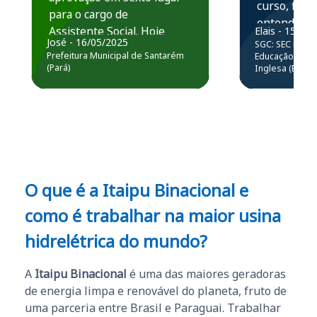
curso, ficou
para o cargo de
entender e
Assistente Social. Hoje
Elais - 15/07
prática atr
José - 16/05/2025
SGC: SEC BA - 
estou atuando na
resolução 
Prefeitura Municipal de Santarém
Educação Básic
Prefeitura de Santarém.
(Pará)
Inglesa (Edital
questões.”
Obrigado ao professores
e ao APROVA!”
O que é a Itaipu Binacional e
como é trabalhar na maior usina
hidrelétrica do mundo?
A
Itaipu Binacional
é uma das maiores geradoras
de energia limpa e renovável do planeta, fruto de
uma parceria entre Brasil e Paraguai. Trabalhar