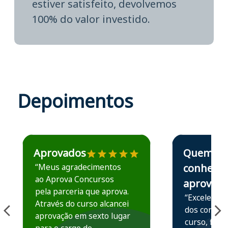
estiver satisfeito, devolvemos
100% do valor investido.
Depoimentos
Estudante José recomenda o Aprova Concursos em depoime
Estudante Elais
Aprovados
Quem
“Meus agradecimentos
conhece,
ao Aprova Concursos
aprova
pela parceria que aprova.
“Excelente 
Através do curso alcancei
dos conteú
aprovação em sexto lugar
curso, ficou