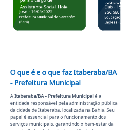
para o cargo de
entender e
Assistente Social. Hoje
Elais - 15/07
prática atr
José - 16/05/2025
SGC: SEC BA - 
estou atuando na
resolução 
Prefeitura Municipal de Santarém
Educação Básic
Prefeitura de Santarém.
(Pará)
Inglesa (Edital
questões.”
Obrigado ao professores
e ao APROVA!”
O que é e o que faz Itaberaba/BA
- Prefeitura Municipal
A
Itaberaba/BA - Prefeitura Municipal
é a
entidade responsável pela administração pública
da cidade de Itaberaba, localizada na Bahia. Seu
papel é essencial para o funcionamento dos
serviços municipais, garantindo o bem-estar da