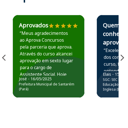
Estudante José recomenda o Aprova Concursos em depoime
Estudante Elais
Aprovados
Quem
“Meus agradecimentos
conhece,
ao Aprova Concursos
aprova
pela parceria que aprova.
“Excelente 
Através do curso alcancei
dos conteú
aprovação em sexto lugar
curso, ficou
para o cargo de
entender e
Assistente Social. Hoje
Elais - 15/07
prática atr
José - 16/05/2025
SGC: SEC BA - 
estou atuando na
resolução 
Prefeitura Municipal de Santarém
Educação Básic
Prefeitura de Santarém.
(Pará)
Inglesa (Edital
questões.”
Obrigado ao professores
e ao APROVA!”