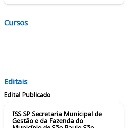
Cursos
Editais
Editais ISS SP
Edital Publicado
ISS SP Secretaria Municipal de
Gestão e da Fazenda do
Município de São Paulo São