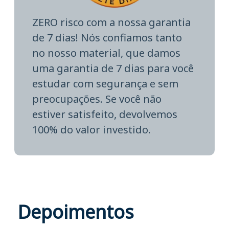
ZERO risco com a nossa garantia
de 7 dias! Nós confiamos tanto
no nosso material, que damos
uma garantia de 7 dias para você
estudar com segurança e sem
preocupações. Se você não
estiver satisfeito, devolvemos
100% do valor investido.
Depoimentos