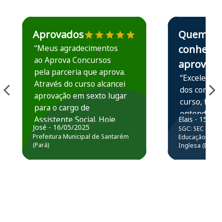
Estudante José recomenda o Aprova Concursos em depoime
Estudante Elais
Aprovados
Quem
“Meus agradecimentos
conhece,
ao Aprova Concursos
aprova
pela parceria que aprova.
“Excelente 
Através do curso alcancei
dos conteú
aprovação em sexto lugar
curso, ficou
para o cargo de
entender e
Assistente Social. Hoje
Elais - 15/07
prática atr
José - 16/05/2025
SGC: SEC BA - 
estou atuando na
resolução 
Prefeitura Municipal de Santarém
Educação Básic
Prefeitura de Santarém.
(Pará)
Inglesa (Edital
questões.”
Obrigado ao professores
e ao APROVA!”