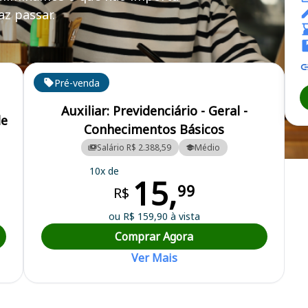
z passar.
Pré-venda
Auxiliar: Previdenciário - Geral -
de
Conhecimentos Básicos
Salário R$ 2.388,59
Médio
rvidores Públicos do Município de São João da Boa Vista
10x de
15,
99
R$
ou R$ 159,90 à vista
Comprar Agora
Ver Mais