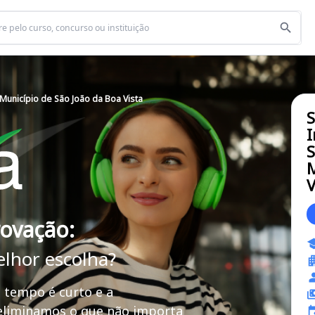
 Município de São João da Boa Vista
S
I
S
M
V
rovação:
elhor escolha?
 tempo é curto e a
 eliminamos o que não importa