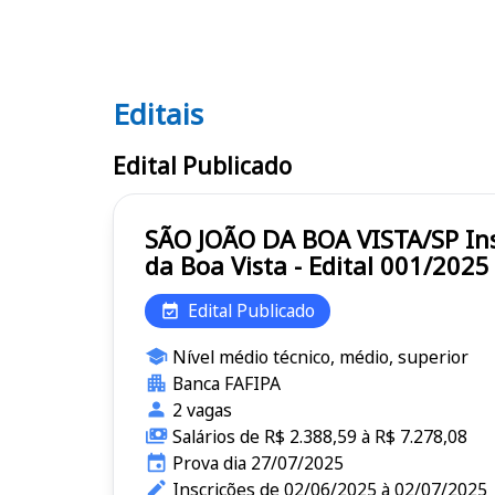
Editais
Editais
Edital Publicado
SÃO JOÃO DA BOA VISTA/SP Instituto de Previdência dos Servidores Públicos do Município de São João
da Boa Vista - Edital 001/2025
Edital Publicado
Nível médio técnico, médio, superior
Banca FAFIPA
2 vagas
Salários de R$ 2.388,59 à R$ 7.278,08
Prova dia 27/07/2025
Inscrições de 02/06/2025 à 02/07/2025