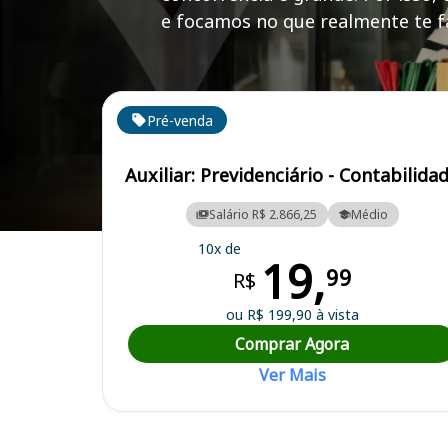
e focamos no que realmente te fa
Cursos em destaque para passar no concurso
Pré-venda
Auxiliar: Previdenciário - Contabilida
Salário R$ 2.866,25
Médio
Curso Preparatório para o Concurso Instituto de Previdência dos Se
10x de
19,
99
R$
ou R$ 199,90 à vista
Comprar Agora
Ver Mais