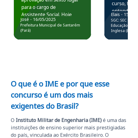
curso, ficou
para o cargo de
entender e
Assistente Social. Hoje
Elais - 15/07
prática atr
José - 16/05/2025
SGC: SEC BA - 
estou atuando na
resolução 
Prefeitura Municipal de Santarém
Educação Básic
Prefeitura de Santarém.
(Pará)
Inglesa (Edital
questões.”
Obrigado ao professores
e ao APROVA!”
O que é o IME e por que esse
concurso é um dos mais
exigentes do Brasil?
O
Instituto Militar de Engenharia (IME)
é uma das
instituições de ensino superior mais prestigiadas
do país, vinculada ao Exército Brasileiro. O