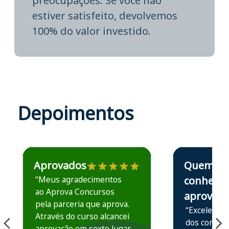
preocupações. Se você não
estiver satisfeito, devolvemos
100% do valor investido.
Depoimentos
Estudante José recomenda o Aprova Concursos em depoime
Estudante Elais
Aprovados
Quem
“Meus agradecimentos
conhece,
ao Aprova Concursos
aprova
pela parceria que aprova.
“Excelente 
Através do curso alcancei
dos conteú
aprovação em sexto lugar