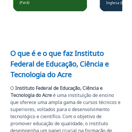
Prefeitura de Santarém.
(Pará)
Inglesa (Edital
questões.”
Obrigado ao professores
e ao APROVA!”
O que é e o que faz Instituto
Federal de Educação, Ciência e
Tecnologia do Acre
O
Instituto Federal de Educação, Ciência e
Tecnologia do Acre
é uma instituição de ensino
que oferece uma ampla gama de cursos técnicos e
superiores, voltados para o desenvolvimento
tecnológico e científico. Com o objetivo de
promover educação de qualidade, o instituto
desempenha um papel crucial na formação de