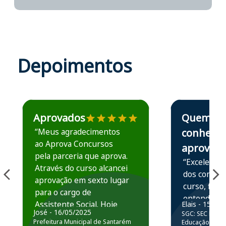
Depoimentos
Estudante José recomenda o Aprova Concursos em depoime
Estudante Elais
Aprovados
Quem
“Meus agradecimentos
conhece,
ao Aprova Concursos
aprova
pela parceria que aprova.
“Excelente 
Através do curso alcancei
dos conteú
aprovação em sexto lugar
curso, ficou
para o cargo de
entender e
Assistente Social. Hoje
Elais - 15/07
prática atr
José - 16/05/2025
SGC: SEC BA - 
estou atuando na
resolução 
Prefeitura Municipal de Santarém
Educação Básic