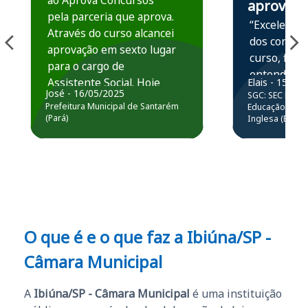
ao Aprova Concursos
aprova
pela parceria que aprova.
“Excelente 
Através do curso alcancei
dos conteú
aprovação em sexto lugar
curso, ficou
para o cargo de
entender e
Assistente Social. Hoje
Elais - 15/07
prática atr
José - 16/05/2025
SGC: SEC BA - 
estou atuando na
resolução 
Prefeitura Municipal de Santarém
Educação Básic
Prefeitura de Santarém.
(Pará)
Inglesa (Edital
questões.”
Obrigado ao professores
e ao APROVA!”
O que é e o que faz a Ibiúna/SP -
Câmara Municipal
A
Ibiúna/SP - Câmara Municipal
é uma instituição