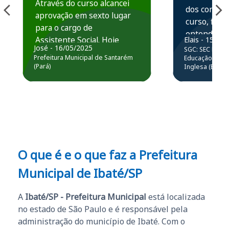
Através do curso alcancei
dos conteú
aprovação em sexto lugar
curso, ficou
para o cargo de
entender e
Assistente Social. Hoje
Elais - 15/07
prática atr
José - 16/05/2025
SGC: SEC BA - 
estou atuando na
resolução 
Prefeitura Municipal de Santarém
Educação Básic
Prefeitura de Santarém.
(Pará)
Inglesa (Edital
questões.”
Obrigado ao professores
e ao APROVA!”
O que é e o que faz a Prefeitura
Municipal de Ibaté/SP
A
Ibaté/SP - Prefeitura Municipal
está localizada
no estado de São Paulo e é responsável pela
administração do município de Ibaté. Com o