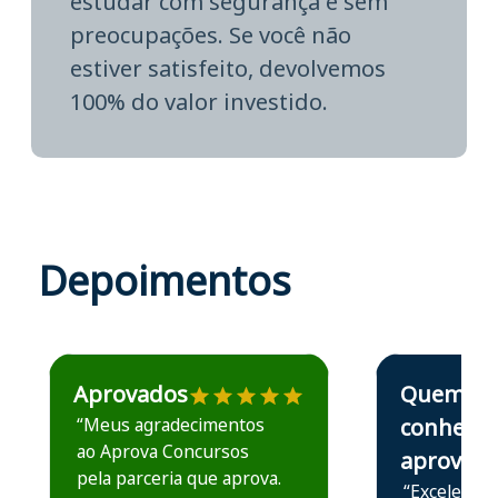
estudar com segurança e sem
preocupações. Se você não
estiver satisfeito, devolvemos
100% do valor investido.
Depoimentos
Estudante José recomenda o Aprova Concursos em depoime
Estudante Elais
Aprovados
Quem
“Meus agradecimentos
conhece,
ao Aprova Concursos
aprova
pela parceria que aprova.
“Excelente 