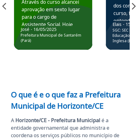
Através do curso alcancei
dos conteú
aprovação em sexto lugar
curso, ficou
para o cargo de
entender e
Assistente Social. Hoje
Elais - 15/07
prática atr
José - 16/05/2025
SGC: SEC BA - 
estou atuando na
resolução 
Prefeitura Municipal de Santarém
Educação Básic
Prefeitura de Santarém.
(Pará)
Inglesa (Edital
questões.”
Obrigado ao professores
e ao APROVA!”
O que é e o que faz a Prefeitura
Municipal de Horizonte/CE
A
Horizonte/CE - Prefeitura Municipal
é a
entidade governamental que administra e
coordena os serviços públicos no município de