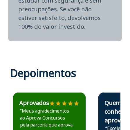
estudar com segurança e sem
preocupações. Se você não
estiver satisfeito, devolvemos
100% do valor investido.
Depoimentos
Estudante José recomenda o Aprova Concursos em depoime
Estudante Elais
Aprovados
Quem
“Meus agradecimentos
conhece,
ao Aprova Concursos
aprova
pela parceria que aprova.
“Excelente 