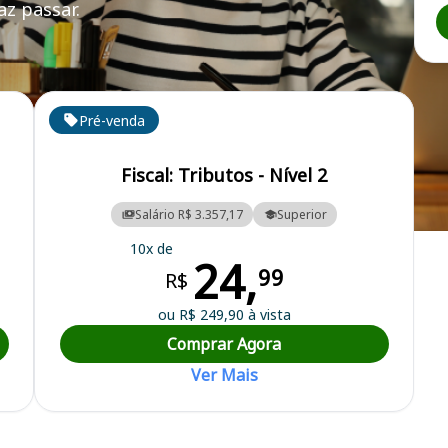
z passar.
Pré-venda
Fiscal: Tributos - Nível 2
Salário R$ 3.357,17
Superior
icipal
10x de
24,
99
R$
ou R$ 249,90 à vista
Comprar Agora
Ver Mais