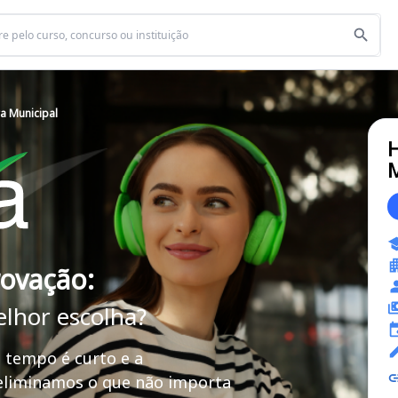
ra Municipal
H
M
rovação:
elhor escolha?
 tempo é curto e a
 eliminamos o que não importa