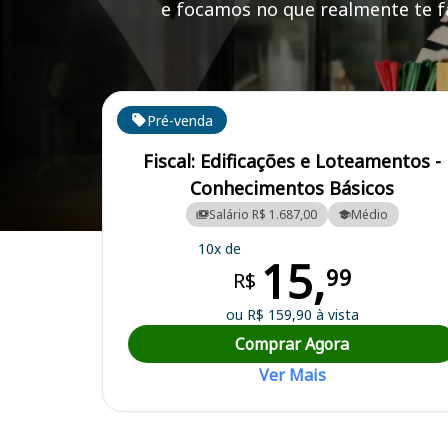
e focamos no que realmente te fa
Cursos em destaque para passar no concurso
Pré-venda
Fiscal: Edificações e Loteamentos -
Conhecimentos Básicos
Salário R$ 1.687,00
Médio
Curso Preparatório para o Concurso Hidrolândia/GO - Prefeitura Mun
10x de
15,
99
R$
ou R$ 159,90 à vista
Comprar Agora
Ver Mais