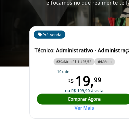
e focamos no que realmente te fa
Cursos em destaque para passar no concurso HEM
Pré-venda
Técnico: Administrativo - Administraç
Salário R$ 1.425,52
Médio
Curso Preparatório para o Concurso HEMOBA - Fundação de Hemato
10x de
19,
99
R$
ou R$ 199,90 à vista
Comprar Agora
Ver Mais