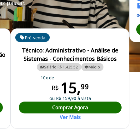
z passar.
OBA
Pré-venda
Técnico: Administrativo - Análise de
ão
Sistemas - Conhecimentos Básicos
Salário R$ 1.425,52
Médio
logia e Hemoterapia da Bahia
10x de
15,
99
R$
ou R$ 159,90 à vista
Comprar Agora
Ver Mais