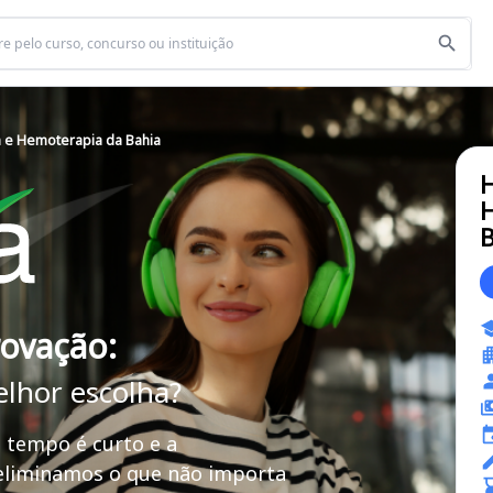
 e Hemoterapia da Bahia
H
B
rovação:
elhor escolha?
 tempo é curto e a
 eliminamos o que não importa