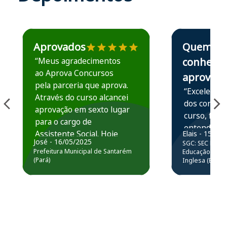
Estudante José recomenda o Aprova Concursos em depoime
Estudante Elais
Aprovados
Quem
“Meus agradecimentos
conhece,
ao Aprova Concursos
aprova
pela parceria que aprova.
“Excelente 
Através do curso alcancei
dos conteú
aprovação em sexto lugar
curso, ficou
para o cargo de
entender e
Assistente Social. Hoje
Elais - 15/07
prática atr
José - 16/05/2025
SGC: SEC BA - 
estou atuando na
resolução 
Prefeitura Municipal de Santarém
Educação Básic
Prefeitura de Santarém.
(Pará)
Inglesa (Edital
questões.”
Obrigado ao professores
e ao APROVA!”