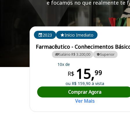
e focamos no que realmente te fa
Cursos em destaque para passar no concurso
2023
Início Imediato
Farmacêutico - Conhecimentos Básic
Salário R$ 3.200,00
Superior
10x de
15,
Curso Preparatório para o Concurso Guarapari/ES - Prefeitura Munici
99
R$
ou R$ 159,90 à vista
Comprar Agora
Ver Mais