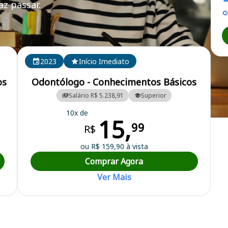
z passar.
2023
Início Imediato
os
Odontólogo - Conhecimentos Básicos
Salário R$ 5.238,91
Superior
10x de
15,
pal
99
R$
ou R$ 159,90 à vista
Comprar Agora
Ver Mais