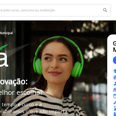
Municipal
G
M
rovação:
elhor escolha?
 tempo é curto e a
 eliminamos o que não importa