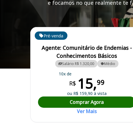
e focamos no que realmente te fa
Cursos em destaque para passar no concurso
Pré-venda
Agente: Comunitário de Endemias -
Conhecimentos Básicos
Salário R$ 1.320,00
Médio
Curso Preparatório para o Concurso Guamaré/RN - Prefeitura Munici
10x de
15,
99
R$
ou R$ 159,90 à vista
Comprar Agora
Ver Mais