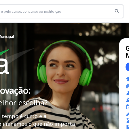
unicipal
G
M
rovação:
elhor escolha?
 tempo é curto e a
 eliminamos o que não importa