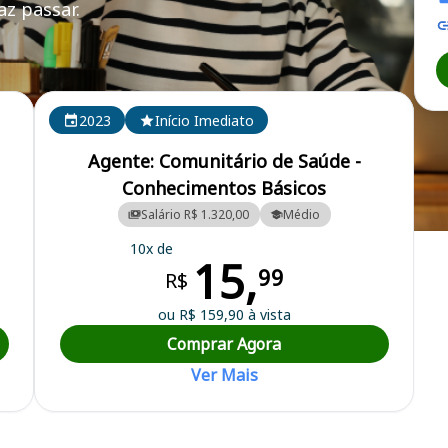
z passar.
2023
Início Imediato
Agente: Comunitário de Saúde -
Conhecimentos Básicos
Salário R$ 1.320,00
Médio
pal
10x de
15,
99
R$
ou R$ 159,90 à vista
Comprar Agora
Ver Mais