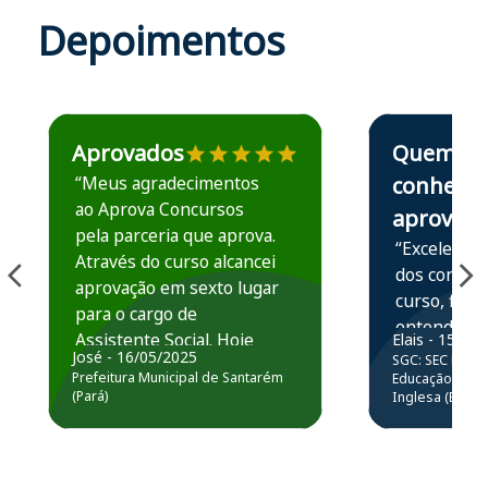
Depoimentos
Estudante José recomenda o Aprova Concursos em depoime
Estudante Elais
Aprovados
Quem
“Meus agradecimentos
conhece,
ao Aprova Concursos
aprova
pela parceria que aprova.
“Excelente 
Através do curso alcancei
dos conteú
aprovação em sexto lugar
curso, ficou
para o cargo de
entender e
Assistente Social. Hoje
Elais - 15/07
prática atr
José - 16/05/2025
SGC: SEC BA - 
estou atuando na
resolução 
Prefeitura Municipal de Santarém
Educação Básic
Prefeitura de Santarém.
(Pará)
Inglesa (Edital
questões.”
Obrigado ao professores
e ao APROVA!”