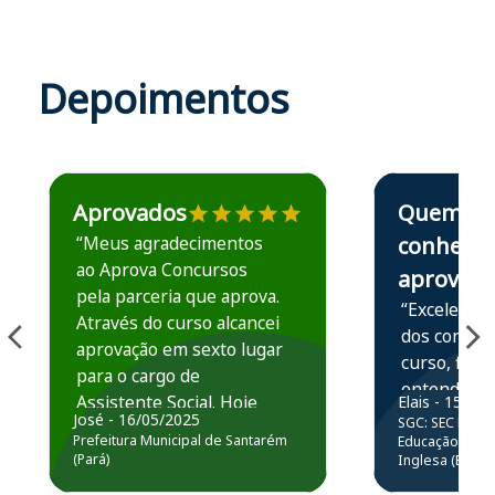
Depoimentos
Estudante José recomenda o Aprova Concursos em depoime
Estudante Elais
Aprovados
Quem
“Meus agradecimentos
conhece,
ao Aprova Concursos
aprova
pela parceria que aprova.
“Excelente 
Através do curso alcancei
dos conteú
aprovação em sexto lugar
curso, ficou
para o cargo de
entender e
Assistente Social. Hoje
Elais - 15/07
prática atr
José - 16/05/2025
SGC: SEC BA - 
estou atuando na
resolução 
Prefeitura Municipal de Santarém
Educação Básic
Prefeitura de Santarém.
(Pará)
Inglesa (Edital
questões.”
Obrigado ao professores