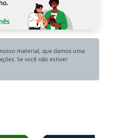
ho.
/mês
o nosso material, que damos uma
ções. Se você não estiver
enda o Aprova Concursos em depoimento
Estudante Alessandra recomenda o Aprova Co
Es