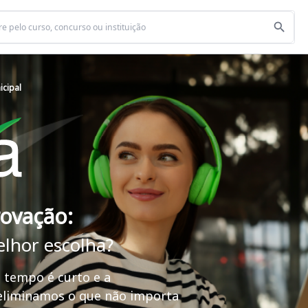
icipal
rovação:
elhor escolha?
 tempo é curto e a
 eliminamos o que não importa