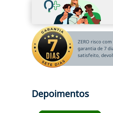
ZERO risco com 
garantia de 7 d
satisfeito, devo
Depoimentos
Estudante José recomenda o Aprova Concur