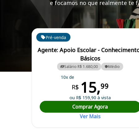
e focamos no que realmente te fa
Cursos em destaque para passar no concurso
Pré-venda
Agente: Apoio Escolar - Conheciment
Básicos
Salário R$ 1.680,00
Médio
Curso Preparatório para o Concurso Goiás/GO - Prefeitura Municipal
10x de
15,
99
R$
ou R$ 159,90 à vista
Comprar Agora
Ver Mais