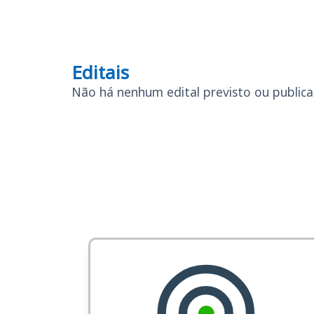
Editais
Editais
Não há nenhum edital previsto ou publicad