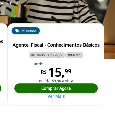
z passar.
Pré-venda
os
Agente: Fiscal - Conhecimentos Básicos
Salário R$ 2.275,72
Médio
10x de
15,
99
R$
ou R$ 159,90 à vista
Comprar Agora
Ver Mais