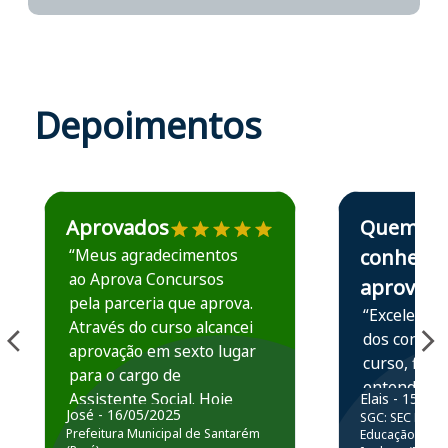
Depoimentos
Estudante José recomenda o Aprova Concursos em depoime
Estudante Elais
Aprovados
Quem
“Meus agradecimentos
conhece,
ao Aprova Concursos
aprova
pela parceria que aprova.
“Excelente 
Através do curso alcancei
dos conteú
aprovação em sexto lugar
curso, ficou
para o cargo de
entender e
Assistente Social. Hoje
Elais - 15/07
prática atr
José - 16/05/2025
SGC: SEC BA - 
estou atuando na
resolução 
Prefeitura Municipal de Santarém
Educação Básic
Prefeitura de Santarém.