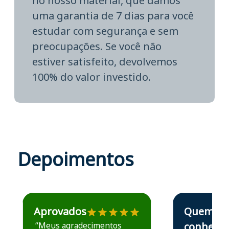
no nosso material, que damos
uma garantia de 7 dias para você
estudar com segurança e sem
preocupações. Se você não
estiver satisfeito, devolvemos
100% do valor investido.
Depoimentos
Estudante José recomenda o Aprova Concursos em depoime
Estudante Elais
Aprovados
Quem
“Meus agradecimentos
conhece,