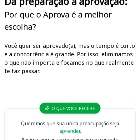
Da preparação à aprovação:
Por que o Aprova é a melhor
escolha?
Você quer ser aprovado(a), mas o tempo é curto
e a concorrência é grande. Por isso, eliminamos
o que não importa e focamos no que realmente
te faz passar.
Cursos FUNSAU (MS)
O QUE VOCÊ RECEBE
Queremos que sua única preocupação seja
aprender.
Por isso, nossos cursos oferecem um conjunto