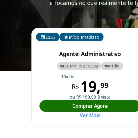
e focamos no que realmente te fa
Cursos em destaque para passar no concurso
2025
Início Imediato
Agente: Administrativo
Salário R$ 2.153,99
Médio
Curso Preparatório para o Concurso Francisco Beltrão/PR - Prefeitur
10x de
19,
99
R$
ou R$ 199,90 à vista
Comprar Agora
Ver Mais