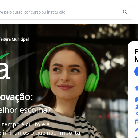
feitura Municipal
F
M
rovação:
elhor escolha?
 tempo é curto e a
 eliminamos o que não importa