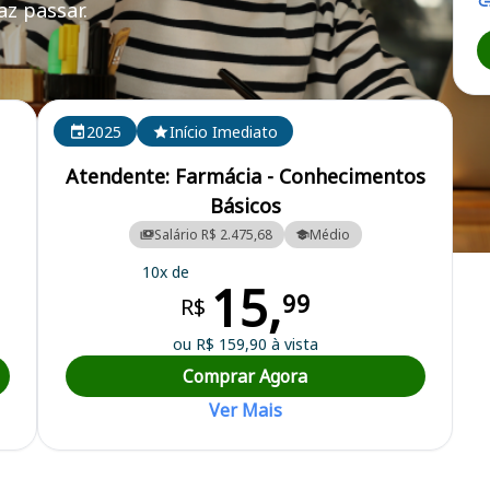
z passar.
2025
Início Imediato
Atendente: Farmácia - Conhecimentos
Básicos
Salário R$ 2.475,68
Médio
a Municipal
10x de
15,
99
R$
ou R$ 159,90 à vista
Comprar Agora
Ver Mais