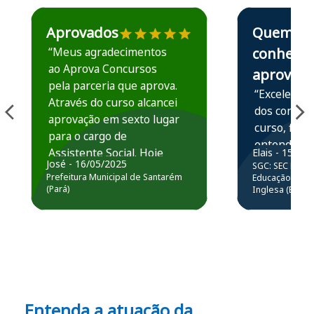
Estudante José recomenda o Aprova Concursos em depoime
Estudante Elais
Aprovados
Quem
“Meus agradecimentos
conhece,
ao Aprova Concursos
aprova
pela parceria que aprova.
“Excelente 
Através do curso alcancei
dos conteú
aprovação em sexto lugar
curso, ficou
para o cargo de
entender e
Assistente Social. Hoje
Elais - 15/07
prática atr
José - 16/05/2025
SGC: SEC BA - 
estou atuando na
resolução 
Prefeitura Municipal de Santarém
Educação Básic
Prefeitura de Santarém.
(Pará)
Inglesa (Edital
questões.”
Obrigado ao professores
e ao APROVA!”
Entenda a atuação da