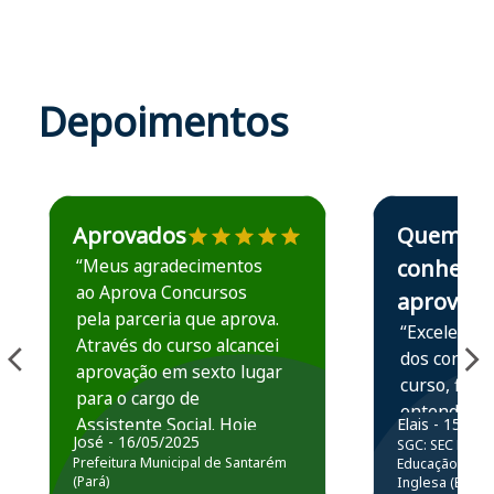
Depoimentos
Estudante José recomenda o Aprova Concursos em depoime
Estudante Elais
Aprovados
Quem
“Meus agradecimentos
conhece,
ao Aprova Concursos
aprova
pela parceria que aprova.
“Excelente 
Através do curso alcancei
dos conteú
aprovação em sexto lugar
curso, ficou
para o cargo de
entender e
Assistente Social. Hoje
Elais - 15/07
prática atr
José - 16/05/2025
SGC: SEC BA - 
estou atuando na
resolução 
Prefeitura Municipal de Santarém
Educação Básic
Prefeitura de Santarém.
(Pará)
Inglesa (Edital
questões.”