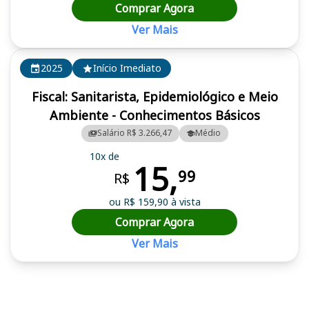
Comprar Agora
Ver Mais
2025
Início Imediato
Fiscal: Sanitarista, Epidemiológico e Meio
Ambiente - Conhecimentos Básicos
Salário R$ 3.266,47
Médio
10x de
15,
99
R$
ou R$ 159,90 à vista
Comprar Agora
Ver Mais
Cursos em destaque para passar no concurso