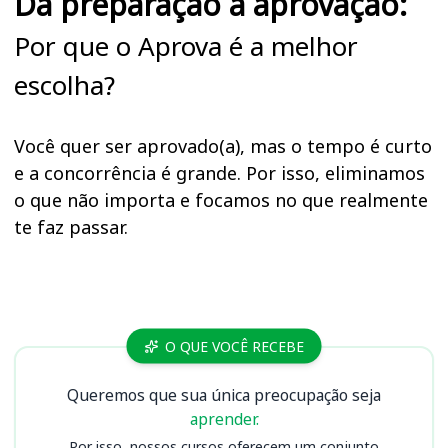
Da preparação à aprovação:
Por que o Aprova é a melhor
escolha?
Você quer ser aprovado(a), mas o tempo é curto
e a concorrência é grande. Por isso, eliminamos
o que não importa e focamos no que realmente
te faz passar.
Cursos FHEMIG MG
O QUE VOCÊ RECEBE
Queremos que sua única preocupação seja
aprender.
Por isso, nossos cursos oferecem um conjunto