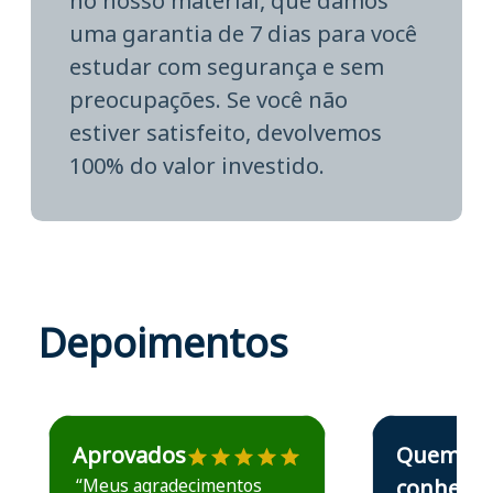
no nosso material, que damos
uma garantia de 7 dias para você
estudar com segurança e sem
preocupações. Se você não
estiver satisfeito, devolvemos
100% do valor investido.
Depoimentos
Estudante José recomenda o Aprova Concursos em depoime
Estudante Elais
Aprovados
Quem
“Meus agradecimentos
conhece,