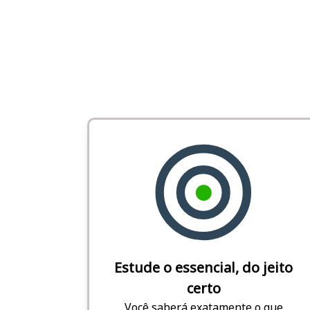
Estude o essencial, do jeito
certo
Você saberá exatamente o que