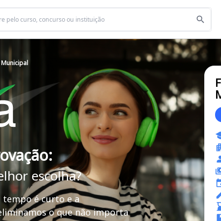
a Municipal
F
M
rovação:
elhor escolha?
 tempo é curto e a
 eliminamos o que não importa