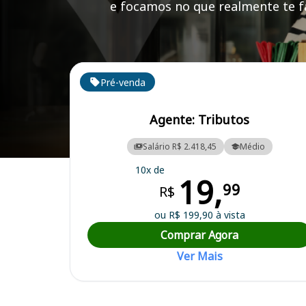
e focamos no que realmente te fa
Cursos em destaque para passar no concurso
Pré-venda
Agente: Tributos
Salário R$ 2.418,45
Médio
Curso Preparatório para o Concurso Feliz Natal/MT - Prefeitura Muni
10x de
19,
99
R$
ou R$ 199,90 à vista
Comprar Agora
Ver Mais