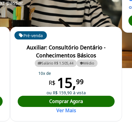
z passar.
Pré-venda
Auxiliar: Consultório Dentário -
Conhecimentos Básicos
Salário R$ 1.505,44
Médio
cipal
10x de
15,
99
R$
ou R$ 159,90 à vista
Comprar Agora
Ver Mais