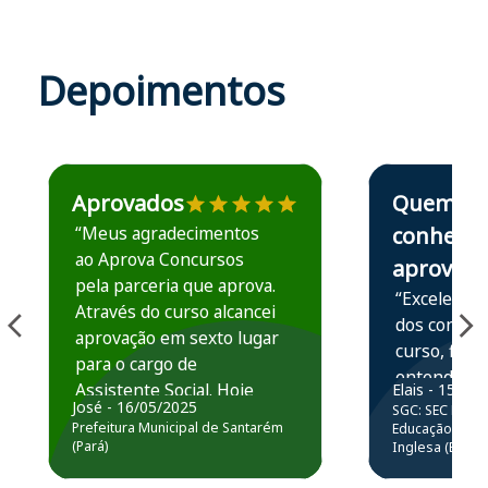
Depoimentos
Estudante José recomenda o Aprova Concursos em depoime
Estudante Elais
Aprovados
Quem
“Meus agradecimentos
conhece,
ao Aprova Concursos
aprova
pela parceria que aprova.
“Excelente 
Através do curso alcancei
dos conteú
aprovação em sexto lugar
curso, ficou
para o cargo de
entender e
Assistente Social. Hoje
Elais - 15/07
prática atr
José - 16/05/2025
SGC: SEC BA - 
estou atuando na
resolução 
Prefeitura Municipal de Santarém
Educação Básic
Prefeitura de Santarém.
(Pará)
Inglesa (Edital
questões.”
Obrigado ao professores