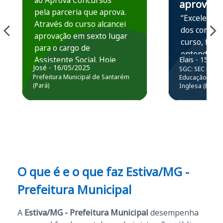
ao Aprova Concursos
aprova
pela parceria que aprova.
“Excelente 
Através do curso alcancei
dos conteú
aprovação em sexto lugar
curso, ficou
para o cargo de
entender e
Assistente Social. Hoje
Elais - 15/07
prática atr
José - 16/05/2025
SGC: SEC BA - 
estou atuando na
resolução 
Prefeitura Municipal de Santarém
Educação Básic
Prefeitura de Santarém.
(Pará)
Inglesa (Edital
questões.”
Obrigado ao professores
e ao APROVA!”
O que é e o que faz Estiva/MG -
Prefeitura Municipal
A
Estiva/MG - Prefeitura Municipal
desempenha