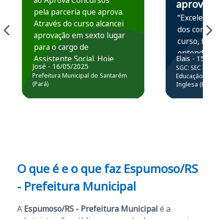
ao Aprova Concursos
aprova
pela parceria que aprova.
“Excelente 
Através do curso alcancei
dos conteú
aprovação em sexto lugar
curso, ficou
para o cargo de
entender e
Assistente Social. Hoje
Elais - 15/07
prática atr
José - 16/05/2025
SGC: SEC BA - 
estou atuando na
resolução 
Prefeitura Municipal de Santarém
Educação Básic
Prefeitura de Santarém.
(Pará)
Inglesa (Edital
questões.”
Obrigado ao professores
e ao APROVA!”
O que é e o que faz Espumoso/RS
- Prefeitura Municipal
A
Espumoso/RS - Prefeitura Municipal
é a