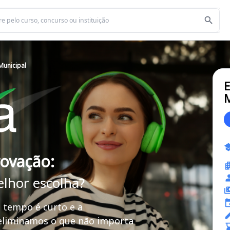
Municipal
E
M
rovação:
elhor escolha?
 tempo é curto e a
 eliminamos o que não importa