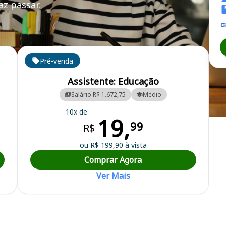
z passar.
Pré-venda
Assistente: Educação
Salário R$ 1.672,75
Médio
10x de
19,
ipal
99
R$
ou R$ 199,90 à vista
Comprar Agora
Ver Mais