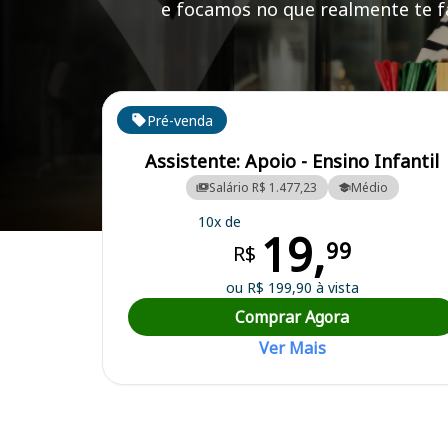
e focamos no que realmente te fa
Cursos em destaque para passar no concurso
Pré-venda
Assistente: Apoio - Ensino Infantil
Salário R$ 1.477,23
Médio
10x de
19,
Curso Preparatório para o Concurso Espinosa/MG - Prefeitura Munic
99
R$
ou R$ 199,90 à vista
Comprar Agora
Ver Mais